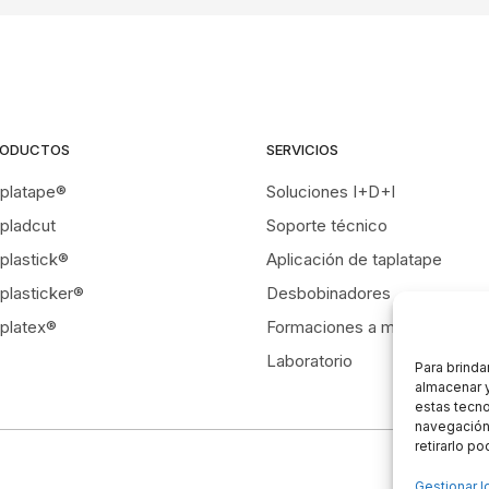
RODUCTOS
SERVICIOS
platape®
Soluciones I+D+I
pladcut
Soporte técnico
plastick®
Aplicación de taplatape
plasticker®
Desbobinadores
platex®
Formaciones a medida
Laboratorio
Para brinda
almacenar y
estas tecn
navegación 
retirarlo p
Gestionar l