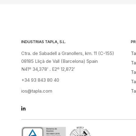
INDUSTRIAS TAPLA, S.L.
P
Ctra. de Sabadell a Granollers, km. 11 (C-155)
Ta
08185 Lliçà de Vall (Barcelona) Spain
Ta
N41º 34,378’ . E2º 12,872’
Ta
+34 93 843 80 40
Ta
ios@tapla.com
Ta