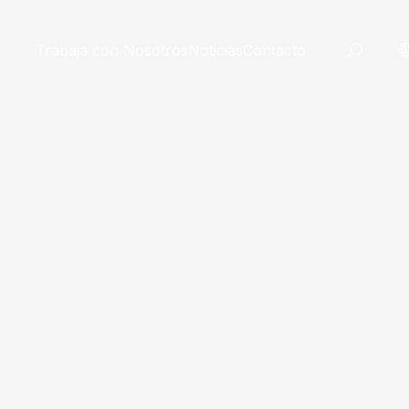
Trabaja con Nosotros
Noticias
Contacto
OS
cnico
 de Taplatape
dores
 a medida
o