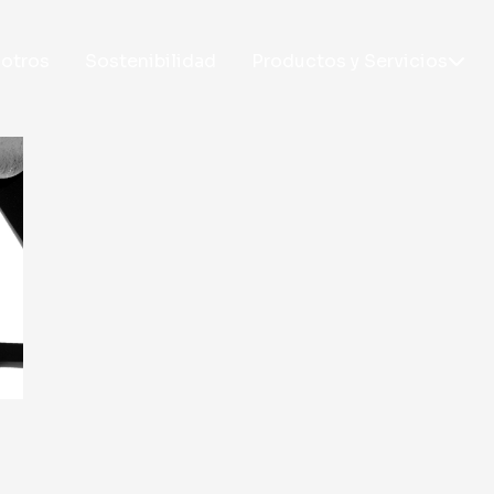
otros
Sostenibilidad
Productos y Servicios
PRODUCTOS
SERVICI
Taplatape®
I+D+I
Tapladcut
Soporte té
Taplastick®
Aplicación
Taplasticker®
Desbobina
Taplatex®
Formación
Laboratori