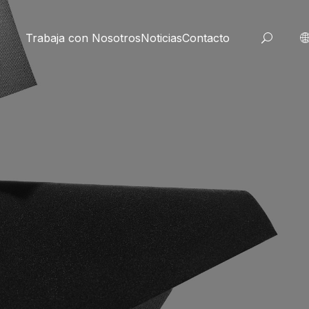
Trabaja con Nosotros
Noticias
Contacto
OS
cnico
 de Taplatape
dores
 a medida
o