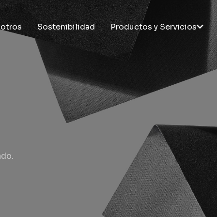
otros
Sostenibilidad
Productos y Servicios
PRODUCTOS
SERVICI
Taplatape®
I+D+I
Tapladcut
Soporte té
Taplastick®
Aplicación
Taplasticker®
Desbobina
Taplatex®
Formación
Laboratori
ado.