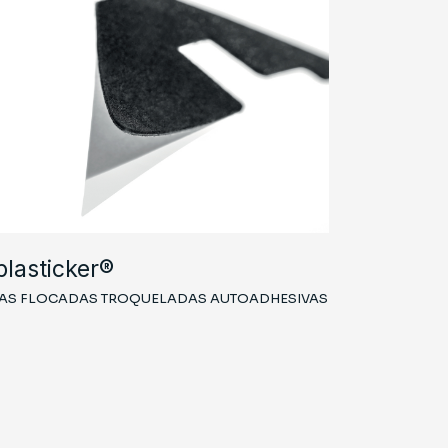
plasticker®
Taplatex
ZAS FLOCADAS TROQUELADAS AUTOADHESIVAS
MATERIAL TEXT