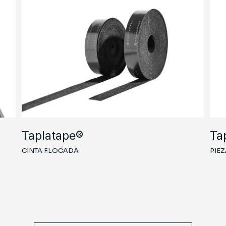
Taplatape®
Ta
CINTA FLOCADA
PIE