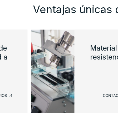
Ventajas únicas 
 de
Material
d a
resisten
ROS
CONTAC