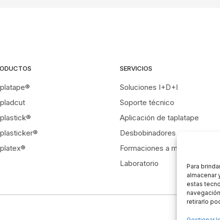
RODUCTOS
SERVICIOS
platape®
Soluciones I+D+I
pladcut
Soporte técnico
plastick®
Aplicación de taplatape
plasticker®
Desbobinadores
platex®
Formaciones a medida
Laboratorio
Para brinda
almacenar y
estas tecn
navegación 
retirarlo p
Gestionar l