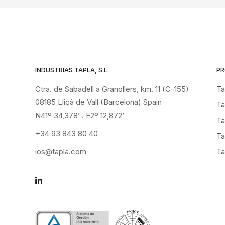
INDUSTRIAS TAPLA, S.L.
P
Ctra. de Sabadell a Granollers, km. 11 (C-155)
Ta
08185 Lliçà de Vall (Barcelona) Spain
Ta
N41º 34,378’ . E2º 12,872’
Ta
+34 93 843 80 40
Ta
ios@tapla.com
Ta