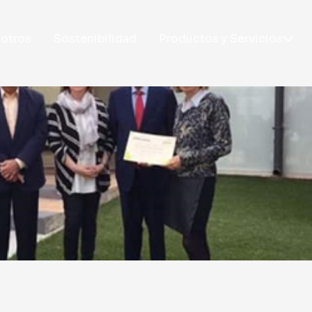
otros
Sostenibilidad
Productos y Servicios
PRODUCTOS
SERVICI
Taplatape®
I+D+I
Tapladcut
Soporte té
Taplastick®
Aplicación
Taplasticker®
Desbobina
Taplatex®
Formación
Laboratori